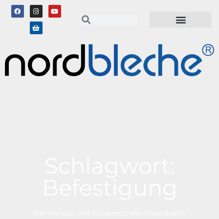
Schlagwort:
Befestigung
Der Händler und Produzent von Trapezblech,