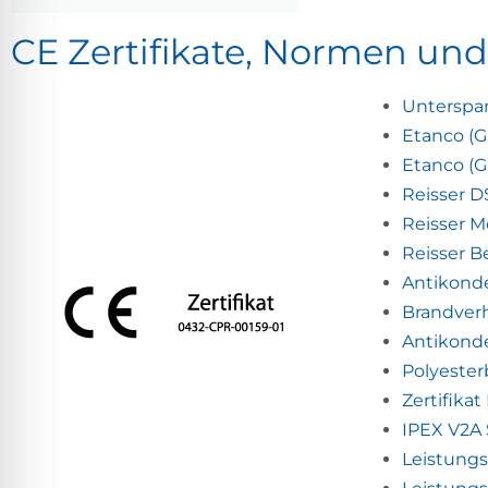
CE Zertifikate, Normen un
Unterspa
Etanco (
Etanco (G
Reisser D
Reisser 
Reisser 
Antikonde
Brandverh
Antikond
Polyeste
Zertifika
IPEX V2A 
Leistungs