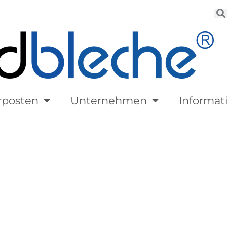
rposten
Unternehmen
Informat
wnloadbereich