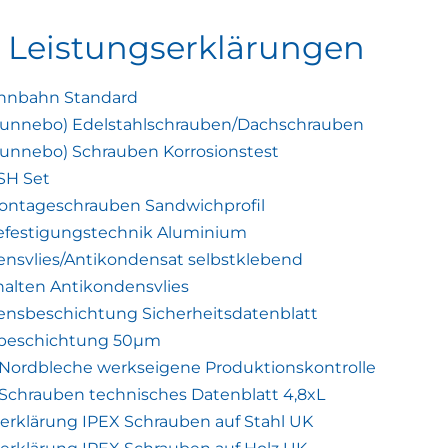
d Leistungserklärungen
nnbahn Standard
Gunnebo) Edelstahlschrauben/Dachschrauben
unnebo) Schrauben Korrosionstest
SH Set
Montageschrauben Sandwichprofil
Befestigungstechnik Aluminium
nsvlies/Antikondensat selbstklebend
alten Antikondensvlies
ensbeschichtung Sicherheitsdatenblatt
rbeschichtung 50μm
t Nordbleche werkseigene Produktionskontrolle
Schrauben technisches Datenblatt 4,8xL
erklärung IPEX Schrauben auf Stahl UK