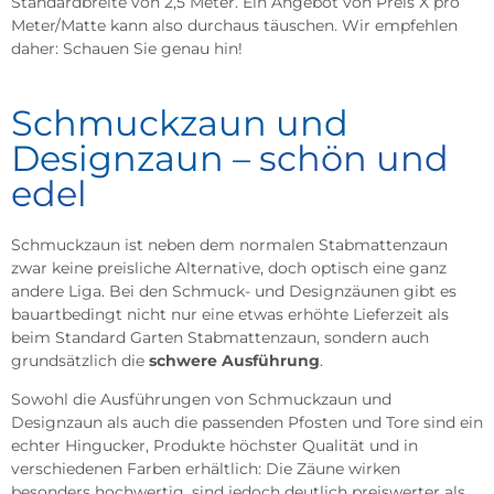
Standardbreite von 2,5 Meter. Ein Angebot von Preis X pro
Meter/Matte kann also durchaus täuschen. Wir empfehlen
daher: Schauen Sie genau hin!
Schmuckzaun und
Designzaun –
schön und
edel
Schmuckzaun ist neben dem normalen Stabmattenzaun
zwar keine preisliche Alternative, doch optisch eine ganz
andere Liga. Bei den Schmuck- und Designzäunen gibt es
bauartbedingt nicht nur eine etwas erhöhte Lieferzeit als
beim Standard Garten Stabmattenzaun, sondern auch
grundsätzlich die
schwere Ausführung
.
Sowohl die Ausführungen von Schmuckzaun und
Designzaun als auch die passenden Pfosten und Tore sind ein
echter Hingucker,
Produkte höchster
Qualität und in
verschiedenen Farbe
n erhältlich: Die Zäune wirken
besonders hochwertig, sind jedoch deutlich preiswerter als