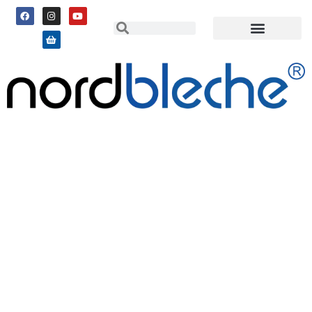
LEICHT ZU ÜBERSEHEN,
TROTZDEM WICHTIG:
TRAPEZBLECH-ZUBEHÖR