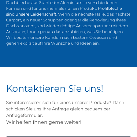
Dachbleche aus Stahl oder Aluminium in verschiedenen
Formen sind für uns mehr als nur ein Produkt:
Profilbleche
sind unsere Leidenschaft
. Wenn die nächste Halle, das nächste
Carport, ein neuer Schuppen oder gar die Renovierung Ihres
Dachs ansteht, sind wir der richtige Ansprechpartner mit dem
Anspruch, Ihnen genau das anzubieten, was Sie benötigen.
Wir beraten unsere Kunden nach bestem Gewissen und
gehen explizit auf Ihre Wünsche und Ideen ein.
Kontaktieren Sie uns!
Sie interessieren sich für eines unserer Produkte? Dann
schicken Sie uns Ihre Anfrage gleich bequem per
Anfrageformular.
Wir helfen Ihnen gerne weiter!