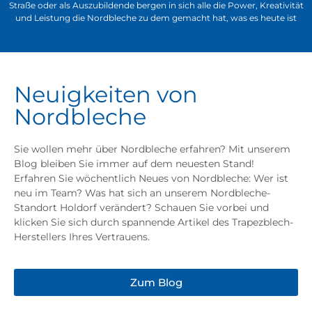
Straße oder als Auszubildende bergen in sich alle die Power, Kreativität
und Leistung die Nordbleche zu dem gemacht hat, was es heute ist
Neuigkeiten von
Nordbleche
Sie wollen mehr über Nordbleche erfahren? Mit unserem
Blog bleiben Sie immer auf dem neuesten Stand!
Erfahren Sie wöchentlich Neues von Nordbleche: Wer ist
neu im Team? Was hat sich an unserem Nordbleche-
Standort Holdorf verändert? Schauen Sie vorbei und
klicken Sie sich durch spannende Artikel des Trapezblech-
Herstellers Ihres Vertrauens.
Zum Blog