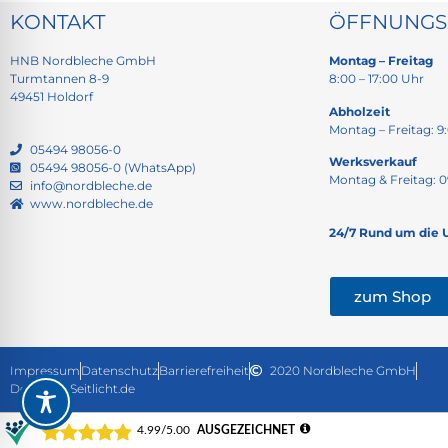
KONTAKT
ÖFFNUNGS
HNB Nordbleche GmbH
Montag – Freitag
Turmtannen 8-9
8:00 – 17:00 Uhr
49451 Holdorf
Abholzeit
Montag – Freitag: 9:
05494 98056-0
Werksverkauf
05494 98056-0 (WhatsApp)
Montag & Freitag: 0
info@nordbleche.de
www.nordbleche.de
24/7 Rund um die 
zum Shop
Impressum
Datenschutz
Barrierefreiheit
2020 Nordbleche GmbH
Design @ Seitlicht.de