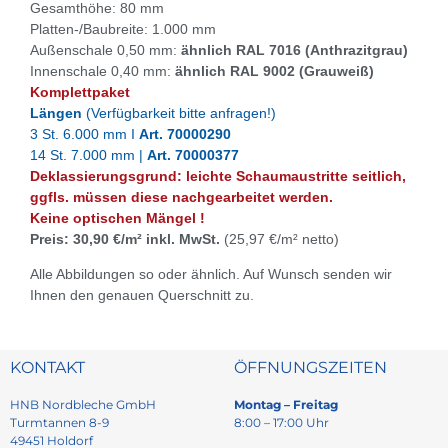
Gesamthöhe: 80 mm
Platten-/Baubreite: 1.000 mm
Außenschale 0,50 mm:
ähnlich RAL 7016 (Anthrazitgrau)
Innenschale 0,40 mm:
ähnlich RAL 9002 (Grauweiß)
Komplettpaket
Längen
(Verfügbarkeit bitte anfragen!)
3 St. 6.000 mm I
Art. 70000290
14 St. 7.000 mm |
Art. 70000377
Deklassierungsgrund: leichte Schaumaustritte seitlich,
ggfls. müssen diese nachgearbeitet werden.
Keine optischen Mängel !
Preis: 30,90 €/m² inkl. MwSt.
(25,97 €/m² netto)
Alle Abbildungen so oder ähnlich. Auf Wunsch senden wir
Ihnen den genauen Querschnitt zu.
KONTAKT
ÖFFNUNGSZEITEN
HNB Nordbleche GmbH
Montag – Freitag
Turmtannen 8-9
8:00 – 17:00 Uhr
49451 Holdorf