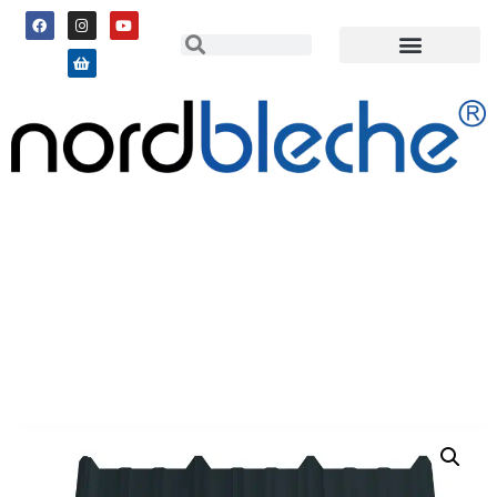
2a Sandwichpaneele Dach,
40 mm, 7016 (AMT)