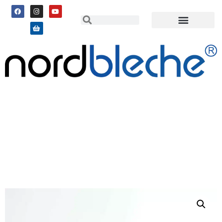
1a Trapezblech 35/207, Vlies,
7016, Dach