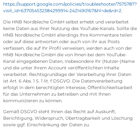
https://support.google.com/policies/troubleshooter/7575787?
visit_id=637054532384299914-2421490167&hl=de&rd=2
.
Die HNB Nordbleche GmbH selbst erhebt und verarbeitet
keine Daten aus Ihrer Nutzung des YouTube-Kanals. Sollte die
HNB Nordbleche GmbH allerdings Ihre Kommentare teilen
oder auf diese antworten oder auch von ihr aus Posts
verfassen, die auf Ihr Profil verweisen, werden auch von der
HNB Nordbleche GmbH die von Ihnen bei dem YouTube-
Kanal eingegebenen Daten, insbesondere Ihr (Nutzer-)Name
und die unter Ihrem Account veröffentlichten Inhalte
verarbeitet. Rechtsgrundlage der Verarbeitung Ihrer Daten
ist Art. 6 Abs. 1 S. 1 lit. f DSGVO. Die Datenverarbeitung
erfolgt in dem berechtigten Interesse, Öffentlichkeitsarbeit
für das Unternehmen zu betreiben und mit Ihnen
kommunizieren zu können.
Gemäß DSGVO steht Ihnen das Recht auf Auskunft,
Berichtigung, Widerspruch, Übertragbarkeit und Löschung
sowie ggf. Einschränkung der Daten zu.