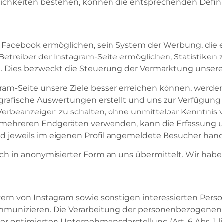
lichkeiten bestehen, können die entsprechenden Defin
en Facebook ermöglichen, sein System der Werbung, die 
s Betreiber der Instagram-Seite ermöglichen, Statistiken
t. Dies bezweckt die Steuerung der Vermarktung unsere
agram-Seite unsere Ziele besser erreichen können, wer
afische Auswertungen erstellt und uns zur Verfügung g
Werbeanzeigen zu schalten, ohne unmittelbar Kenntnis v
f mehreren Endgeräten verwenden, kann die Erfassung
nd jeweils im eigenen Profil angemeldete Besucher hand
lich in anonymisierter Form an uns übermittelt. Wir ha
ern von Instagram sowie sonstigen interessierten Perso
mmunizieren. Die Verarbeitung der personenbezogenen D
r optimierten Unternehmensdarstellung (Art. 6 Abs. 1 li