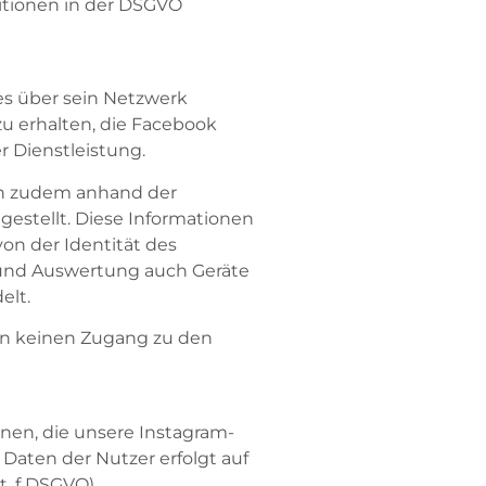
itionen in der DSGVO
es über sein Netzwerk
 zu erhalten, die Facebook
r Dienstleistung.
den zudem anhand der
estellt. Diese Informationen
on der Identität des
 und Auswertung auch Geräte
elt.
ben keinen Zugang zu den
nen, die unsere Instagram-
aten der Nutzer erfolgt auf
t. f DSGVO).