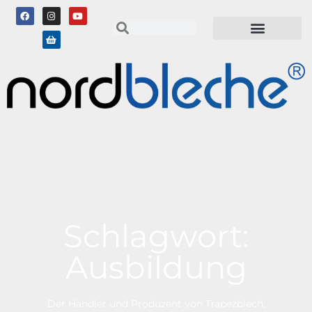
Schlagwort:
Ausbildung
Der Händler und Produzent von Trapezblech,