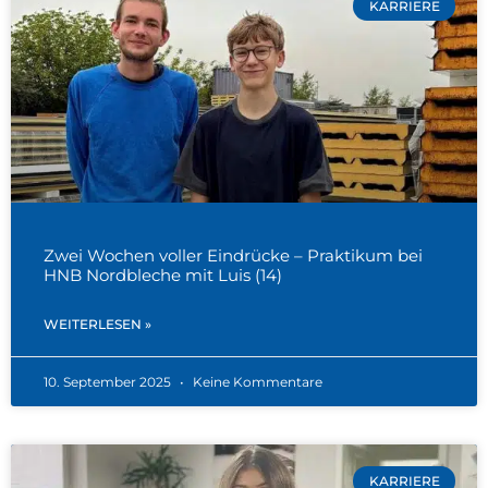
KARRIERE
Zwei Wochen voller Eindrücke – Praktikum bei
HNB Nordbleche mit Luis (14)
WEITERLESEN »
10. September 2025
Keine Kommentare
KARRIERE