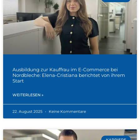
Ausbildung zur Kauffrau im E-Commerce bei
Nordbleche: Elena-Cristiana berichtet von ihrem
Start
WEITERLESEN »
22. August 2025
Keine Kommentare
KARRIERE