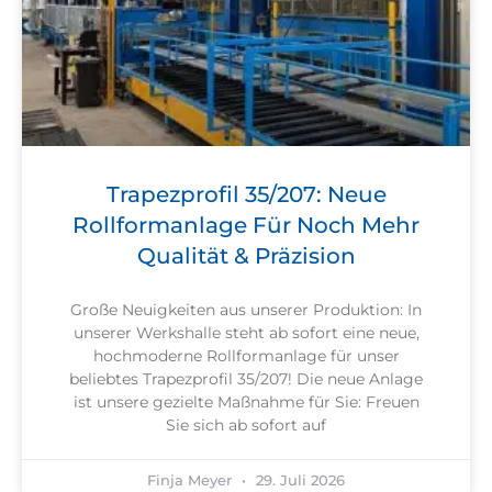
Trapezprofil 35/207: Neue
Rollformanlage Für Noch Mehr
Qualität & Präzision
Große Neuigkeiten aus unserer Produktion: In
unserer Werkshalle steht ab sofort eine neue,
hochmoderne Rollformanlage für unser
beliebtes Trapezprofil 35/207! Die neue Anlage
ist unsere gezielte Maßnahme für Sie: Freuen
Sie sich ab sofort auf
Finja Meyer
29. Juli 2026