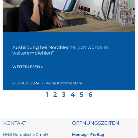
Ausbildung bei Nordbleche: „Ich würde es
weiterempfehlen“
WEITERLESEN »
8. Januar 2024
Keine Kommentare
1
2
3
4
5
6
KONTAKT
ÖFFNUNGSZEITEN
HNB Nordbleche GmbH
Montag – Freitag