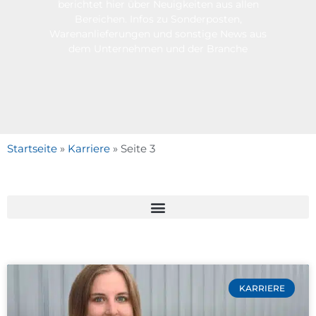
berichtet hier über Neuigkeiten aus allen
Bereichen. Infos zu Sonderposten,
Warenanlieferungen und sonstige News aus
dem Unternehmen und der Branche
Startseite
»
Karriere
»
Seite 3
KARRIERE