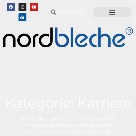
Kategorie: Karriere
Der Händler und Produzent von Trapezblech,
Kantteilen, Dachbauschrauben und vielem
mehr rund ums Blechdach und -fassade