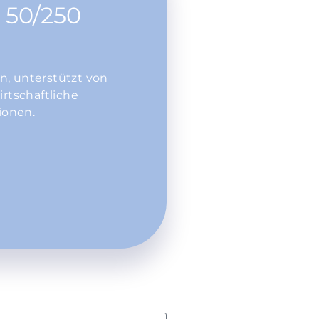
 50/250
n, unterstützt von
rtschaftliche
ionen.