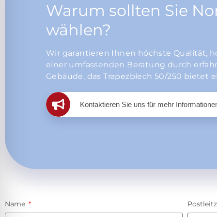
Warum sollten Sie Nor
wählen?
Wir garantieren Ihnen höchste Qualität,
h
einer umfassenden Beratung durch erfahre
Gebäude, das Trapezblech 50/250 bietet e
Kontaktieren Sie uns für mehr Informatione
Name
Postleit