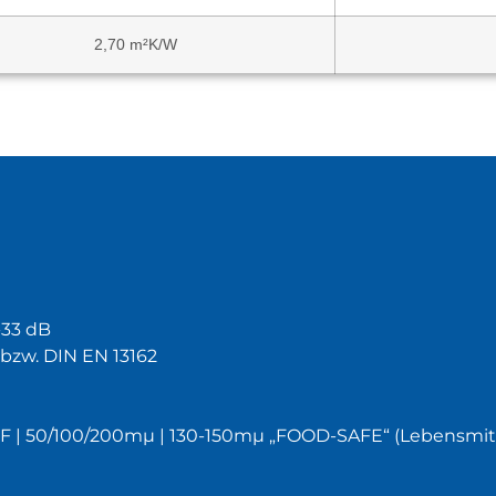
2,70 m²K/W
33 dB
bzw. DIN EN 13162
 | 50/100/200mµ | 130-150mµ „FOOD-SAFE“ (Lebensmitt