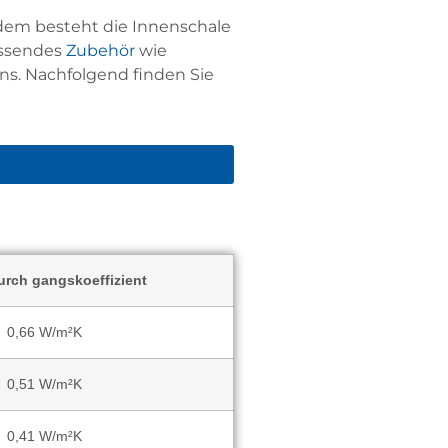
dem besteht die Innenschale
assendes
Zubehör
wie
ns. Nachfolgend finden Sie
rch gangskoeffizient
0,66 W/m²K
0,51 W/m²K
0,41 W/m²K