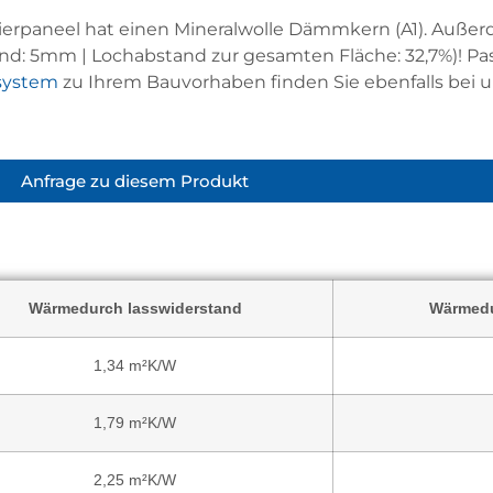
ierpaneel hat einen Mineralwolle Dämmkern (A1). Außer
d: 5mm | Lochabstand zur gesamten Fläche: 32,7%)! P
system
zu Ihrem Bauvorhaben finden Sie ebenfalls bei u
Anfrage zu diesem Produkt
Wärmedurch lasswiderstand
Wärmedu
1,34 m²K/W
1,79 m²K/W
2,25 m²K/W