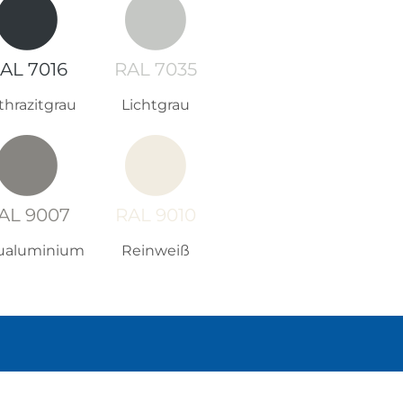
AL 7016
RAL 7035
thrazitgrau
Lichtgrau
AL 9007
RAL 9010
ualuminium
Reinweiß