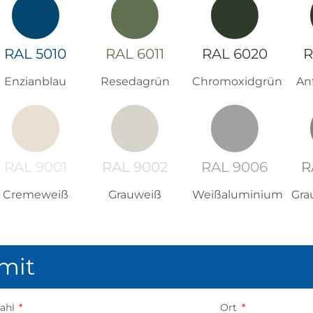
RAL 5010
RAL 6011
RAL 6020
R
Enzianblau
Resedagrün
Chromoxidgrün
An
RAL 9001
RAL 9002
RAL 9006
R
Cremeweiß
Grauweiß
Weißaluminium
Gra
 mit
zahl
Ort