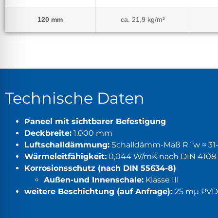
120 mm
ca. 21,9 kg/m²
Technische Daten
Paneel mit sichtbarer Befestigung
Deckbreite:
1.000 mm
Luftschalldämmung:
Schalldämm-Maß R´w ≈ 31-
Wärmeleitfähigkeit:
0,044 W/mK nach DIN 4108 
Korrosionsschutz (nach DIN 55634-8)
Außen-und Innenschale:
Klasse III
weitere Beschichtung (auf Anfrage):
25 mµ PVDF