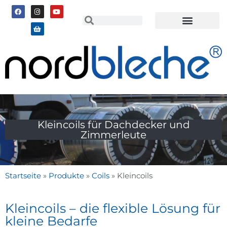
Kleincoils für Dachdecker und
Zimmerleute
Startseite
»
Produkte
»
Coils
»
Kleincoils
Kleincoils – die flexible Lösung für
kleine Bedarfe