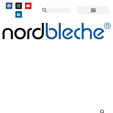
1a Sandwichpaneel Wand –
sb,
60 mm, 9002 (AMT)