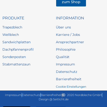
zum Shop
PRODUKTE
INFORMATION
Trapezblech
Über uns
Wellblech
Karriere / Jobs
Sandwichplatten
Ansprechpartner
Dachpfannenprofil
Philosophie
Sonderposten
Qualität
Stabmattenzaun
Impressum
Datenschutz
Barrierefreiheit
Cookie Einstellungen
Impressum
Datenschutz
Barrierefreiheit
2020 Nordbleche GmbH
Design @ Seitlicht.de